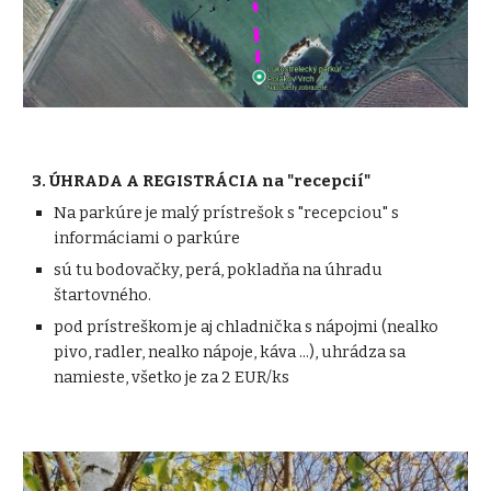
3
.
ÚHRADA A REGISTRÁCIA na "recepcií"
Na parkúre je malý prístrešok s "recepciou" s
informáciami o parkúre
sú tu bodovačky, perá, pokladňa na úhradu
štartovného.
pod prístreškom je aj chladnička s nápojmi (nealko
pivo, radler, nealko nápoje, káva ...), uhrádza sa
namieste, všetko je za 2 EUR/ks