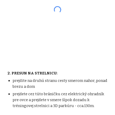
2. PRESUN NA STRELNICU:
prejdite na druhú stranu cesty smerom nahor, ponad
brezu a dom
prejdete cez túto bráničku cez elektrický ohradník
pre ovce a prejdete v smere šípok dozadu k
tréningovej strelnici a 3D parkúru - cca.130m.