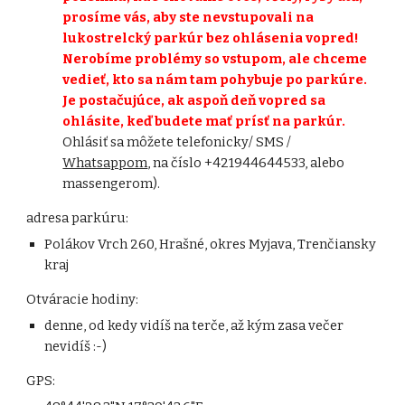
prosíme vás, aby ste nevstupovali na
lukostrelcký parkúr bez ohlásenia vopred!
Nerobíme problémy so vstupom, ale chceme
vedieť, kto sa nám tam pohybuje po parkúre.
Je postačujúce, ak aspoň deň vopred sa
ohlásite, keď budete mať prísť na parkúr.
Ohlásiť sa môžete telefonicky/ SMS /
Whatsappom
, na číslo +421944644533, alebo
massengerom).
adresa parkúru:
Polákov Vrch 260, Hrašné, okres Myjava, Trenčiansky
kraj
Otváracie hodiny:
denne, od kedy vidíš na terče, až kým zasa večer
nevidíš :-)
GPS: