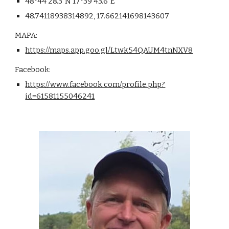
48°44'28.3"N 17°39'43.6"E
48.74118938314892, 17.662141698143607
MAPA:
https://maps.app.goo.gl/Ltwk54QAUM4tnNXV8
Facebook:
https://www.facebook.com/profile.php?
id=61581155046241