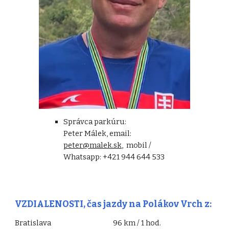
Správca parkúru:
Peter Málek, email:
peter@malek.sk
,
mobil /
Whatsapp:
+421
944 644 533
VZDIALENOSTI, čas jazdy na Polákov Vrch z:
Bratislava
96 km / 1 hod.