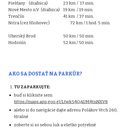
Piešťany
(diaľnica)
23 km
/ 17 min.
Nové Mesto n.V. (diaľnica)
19 km
/ 19 min.
Trenčín
41 km
/ 37 min.
Nitra (cez Hlohovec)
72 km
/ 1 hod. 5 min.
Uherský Brod
50 km
/ 50 min.
Hodonín
52 km / 50 min.
AKO SA DOSTAŤ NA PARKÚR?
TU ZAPARKUJTE:
buď si kliknite sem:
https://maps.app.goo.gl/Ltwk54QAUM4tnNXV8
alebo si do navigácie dajte adresu Polákov Vrch 260,
Hrašné
zoberte si so sebou luk a všetko potrebné