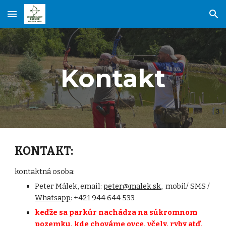
Skip to main content
Skip to navigation
Kontakt
KONTAKT:
kontaktná osoba:
Peter Málek, email:
peter@malek.sk
,
mobil/ SMS
/
Whatsapp
: +421
944 644 533
keďže sa parkúr nachádza na súkromnom
pozemku, kde chováme ovce, včely, ryby atď,