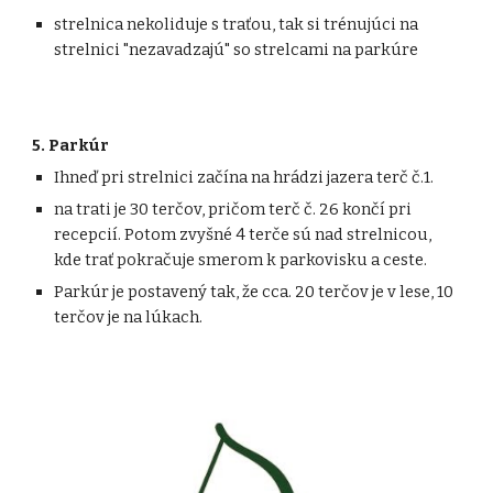
strelnica nekoliduje s traťou, tak si trénujúci na
strelnici "nezavadzajú" so strelcami na parkúre
5
.
Parkúr
Ihneď pri strelnici začína na hrádzi jazera terč č.1.
na trati je 30 terčov, pričom terč č. 26 končí pri
recepcií. Potom zvyšné 4 terče sú nad strelnicou,
kde trať pokračuje smerom k parkovisku a ceste.
Parkúr je postavený tak, že cca. 20 terčov je v lese, 10
terčov je na lúkach.